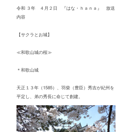
令和 ３年 ４月２日 『はな・ｈａｎａ』 放送
内容
【サクラとお城】
≪和歌山城の桜≫
＊和歌山城
天正１３年（1585）、羽柴（豊臣）秀吉が紀州を
平定し、弟の秀長に命じて創建。