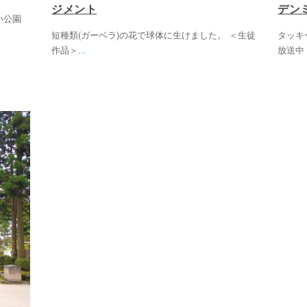
ジメント
デン
い公園
短種類(ガーベラ)の花で球体に生けました。 ＜生徒
タッキ
作品＞
...
放送中