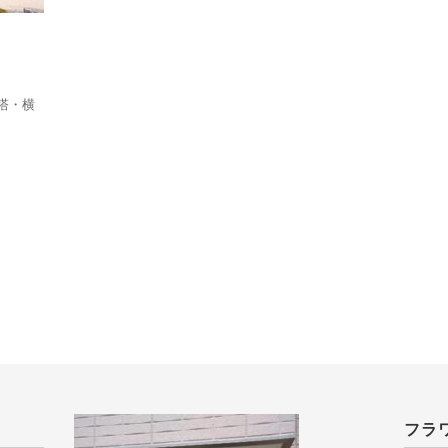
塔・横
フラ