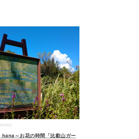
09月09日
・hana～お花の時間「比叡山ガー