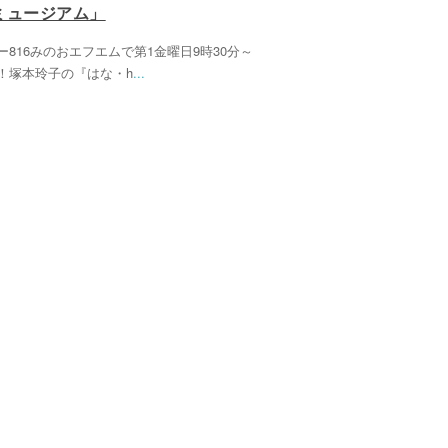
ミュージアム」
ー816みのおエフエムで第1金曜日9時30分～
！塚本玲子の『はな・h
...