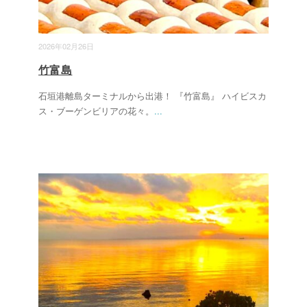
2026年02月26日
竹富島
石垣港離島ターミナルから出港！ 『竹富島』 ハイビスカ
ス・ブーゲンビリアの花々。
...