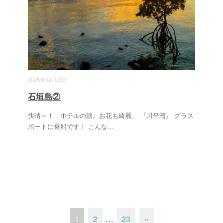
2026年02月23日
石垣島②
快晴～！ ホテルの朝。お花も綺麗。 『川平湾』 グラス
ボートに乗船です！ こんな
...
1
2
…
23
»