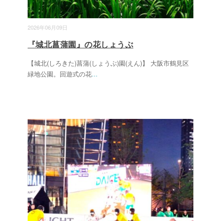
2026年06月09日
『城北菖蒲園』の花しょうぶ
【城北(しろきた)菖蒲(しょうぶ)園(えん)】 大阪市鶴見区
緑地公園。回遊式の花
...