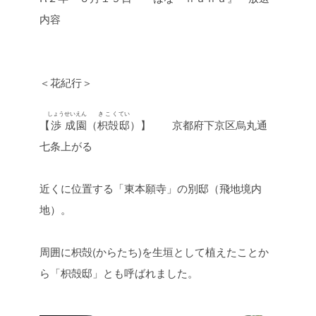
内容
＜花紀行＞
しょう
せい
えん
きこく
てい
【
渉
成
園
（
枳殻
邸
）】 京都府下京区烏丸通
七条上がる
近くに位置する「東本願寺」の別邸（飛地境内
地）。
周囲に枳殻(からたち)を生垣として植えたことか
ら「枳殻邸」とも呼ばれました。