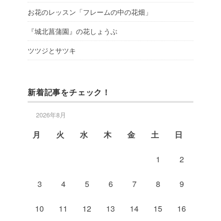
お花のレッスン「フレームの中の花畑」
『城北菖蒲園』の花しょうぶ
ツツジとサツキ
新着記事をチェック！
2026年8月
月
火
水
木
金
土
日
1
2
3
4
5
6
7
8
9
10
11
12
13
14
15
16