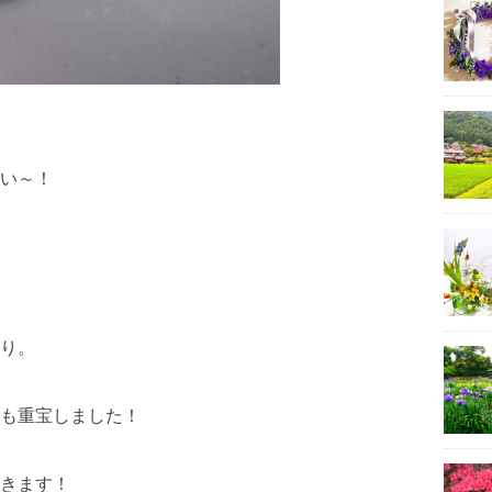
い～！
り。
っても重宝しました！
きます！