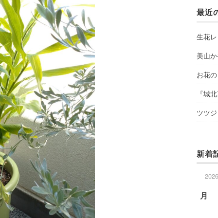
最近
生花レ
美山か
お花の
『城北
ツツジ
新着
202
月