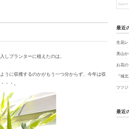
最近
生花レ
美山か
入しプランターに植えたのは。
お花の
ように収穫するのかがもう一つ分からず、今年は収
『城北
・・・。
ツツジ
最近