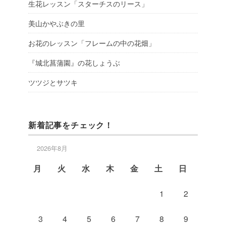
生花レッスン「スターチスのリース」
美山かやぶきの里
お花のレッスン「フレームの中の花畑」
『城北菖蒲園』の花しょうぶ
ツツジとサツキ
新着記事をチェック！
2026年8月
月
火
水
木
金
土
日
1
2
3
4
5
6
7
8
9