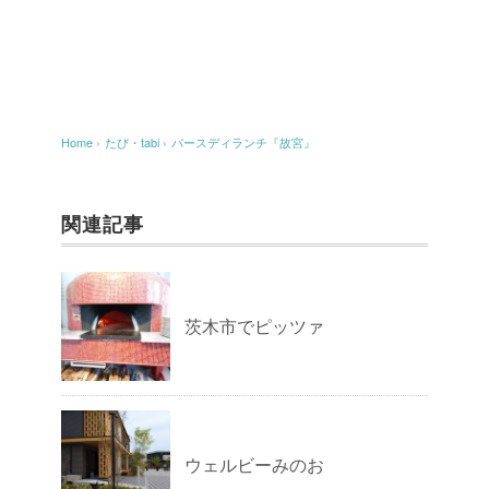
Home
›
たび・tabi
›
バースディランチ『故宮』
関連記事
茨木市でピッツァ
ウェルビーみのお